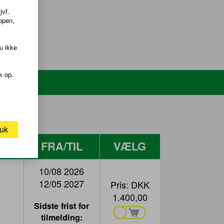
jvf.
ppen,
u ikke
k op.
uk
RE
FRA/TIL
VÆLG
10/08 2026
12/05 2027
Pris:
DKK
1.400,00
Sidste frist for
tilmelding: