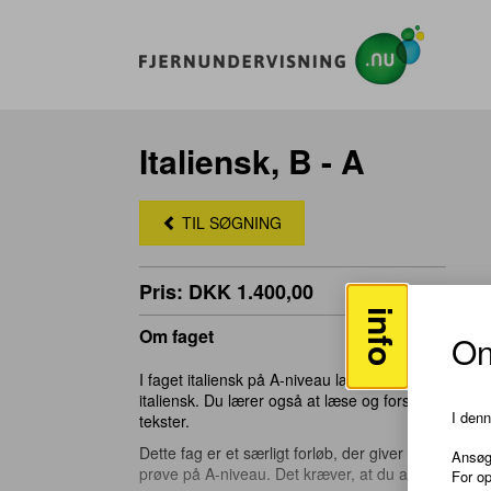
Italiensk, B - A
TIL SØGNING
Pris: DKK 1.400,00
info
Om faget
On
I faget italiensk på A-niveau lærer du at deltage i
italiensk. Du lærer også at læse og forstå italiensk
I den
tekster.
Dette fag er et særligt forløb, der giver et fagligt lø
Ansøg
prøve på A-niveau. Det kræver, at du allerede har 
For o