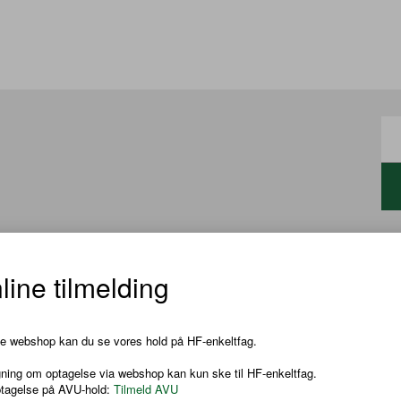
line tilmelding
 samtale og diskussion på et klart og nogenlunde flydende
 skønlitteratur og sagprosa og at analysere og fortolke disse
ne webshop kan du se vores hold på HF-enkeltfag.
ft fra et B-niveau til et A-niveau, så du i faget kan aflægge
ning om optagelse via webshop kan kun ske til HF-enkeltfag.
B-niveauet.
ptagelse på AVU-hold:
Tilmeld AVU