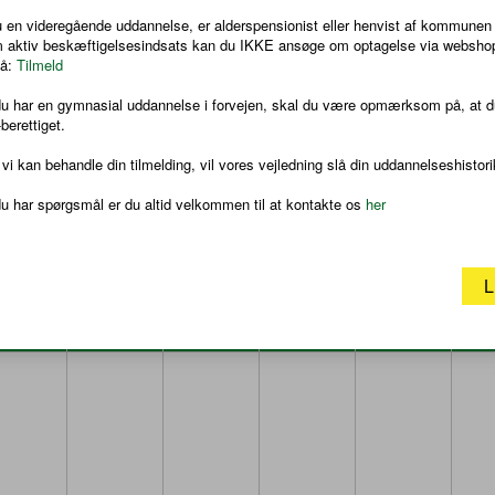
 en videregående uddannelse, er alderspensionist eller henvist af kommunen 
m aktiv beskæftigelsesindsats kan du IKKE ansøge om optagelse via websho
på:
ÆS MERE
Tilmeld
ter, at du har afsluttet folkeskolens 9. eller 10. klasse eller har
du har en gymnasial uddannelse i forvejen, skal du være opmærksom på, at d
berettiget.
ekte fra 10. klasse, hvad enten 10. klasse er taget på en
 vi kan behandle din tilmelding, vil vores vejledning slå din uddannelseshistori
alt have fulgt undervisning i faget på det nærmeste
e kvalifikationer.
u har spørgsmål er du altid velkommen til at kontakte os
her
L
MAN
TIR
ONS
TOR
F