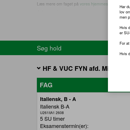
Læs mere om faget på
vores hjemmeside
Har du
Adgangskrav
lov o
men 
L
Du kan tidligst blive optaget på hf-enkeltfag et år ef
modtaget tilsvarende undervisning.
Hvis 
er SU-
Du kan altså ikke blive optaget, hvis du kommer dir
folkeskole eller anden institution.
For at
Søg hold
For at blive optaget på udvalgte fag, skal du norm
underliggende niveau - eller have tilsvarende faglig
Hvis d
HF & VUC FYN afd. Midt
FAG
Tabellen
Italiensk, B - A
viser
Italiensk B-A
hold
for
U261itA1 2608
en
5 SU timer
specifik
Eksamenstermin(er):
skole.