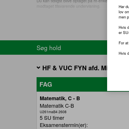
Du kan tidligst blive optaget på hf-enkeltfag et år ef
modtaget tilsvarende undervisning.
Har du
lov o
Du kan altså ikke blive optaget, hvis du kommer dir
men 
L
folkeskole eller anden institution.
Hvis 
For at blive optaget på udvalgte fag, skal du norm
er SU-
underliggende niveau - eller have tilsvarende faglig
For at
Søg hold
Hvis d
HF & VUC FYN afd. Midt
FAG
Tabellen
Matematik, C - B
viser
Matematik C-B
hold
for
U261maB4 2608
en
5 SU timer
specifik
Eksamenstermin(er):
skole.