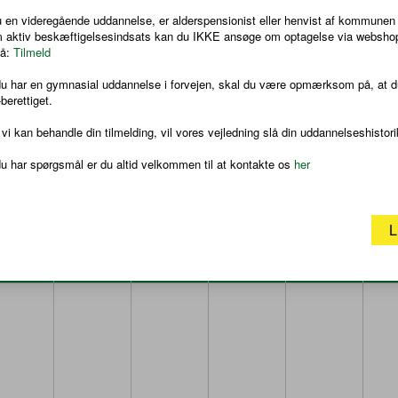
ter, at du har afsluttet folkeskolens 9. eller 10. klasse eller har
 en videregående uddannelse, er alderspensionist eller henvist af kommunen 
m aktiv beskæftigelsesindsats kan du IKKE ansøge om optagelse via websho
ekte fra 10. klasse, hvad enten 10. klasse er taget på en
på:
ÆS MERE
Tilmeld
du har en gymnasial uddannelse i forvejen, skal du være opmærksom på, at d
alt have fulgt undervisning i faget på det nærmeste
berettiget.
e kvalifikationer.
 vi kan behandle din tilmelding, vil vores vejledning slå din uddannelseshistori
u har spørgsmål er du altid velkommen til at kontakte os
her
L
MAN
TIR
ONS
TOR
F