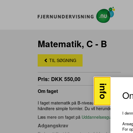
Matematik, C - B
TIL SØGNING
Pris: DKK 550,00
info
Om faget
On
I faget matematik på B-niveau vil du lære at gen
håndtere simple formler. Du vil herunder få indbli
I den
Læs mere om faget på
Uddannelsesguiden
Ansøg
Adgangskrav
For o