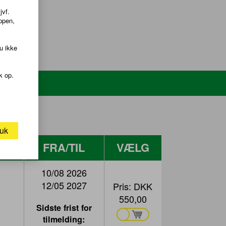
jvf.
ppen,
u ikke
k op.
uk
RE
FRA/TIL
VÆLG
10/08 2026
12/05 2027
Pris:
DKK
550,00
Sidste frist for
tilmelding: