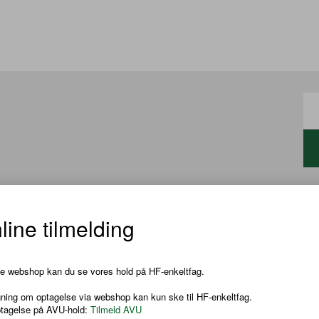
line tilmelding
nemføre simple matematiske ræssonementer og beviser og at at
k i og lære at forstå og bruge matematikkens symbolsprog.
ne webshop kan du se vores hold på HF-enkeltfag.
ning om optagelse via webshop kan kun ske til HF-enkeltfag.
ptagelse på AVU-hold:
Tilmeld AVU