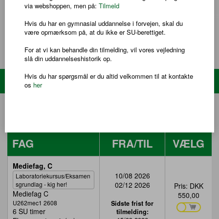
Adgangskrav
via webshoppen, men på:
Tilmeld
Du kan tidligst blive optaget på hf-enkeltfag et år efter, at du har
Hvis du har en gymnasial uddannelse i forvejen, skal du
afsluttet folkeskolens 9. eller 10. klasse eller har modtaget
LÆS MERE
være opmærksom på, at du ikke er SU-berettiget.
tilsvarende undervisning.
Du kan altså ikke blive optaget, hvis du kommer direkte fra 10.
For at vi kan behandle din tilmelding, vil vores vejledning
klasse, hvad enten 10. klasse er taget på en folkeskole eller
slå din uddannelseshistorik op.
anden institution.
For at blive optaget på udvalgte fag, skal du normalt have fulgt
Hvis du har spørgsmål er du altid velkommen til at kontakte
Søg hold
undervisning i faget på det nærmeste underliggende niveau - eller
os
her
have tilsvarende faglige kvalifikationer.
HF & VUC FYN afd. Midt
FAG
FRA/TIL
VÆLG
Tabellen
Mediefag, C
viser
10/08 2026
Laboratoriekursus/Eksamen
hold
sgrundlag - kig her!
02/12 2026
Pris:
DKK
for
Mediefag C
550,00
en
U262mec1 2608
Sidste frist for
specifik
6 SU timer
tilmelding:
skole.