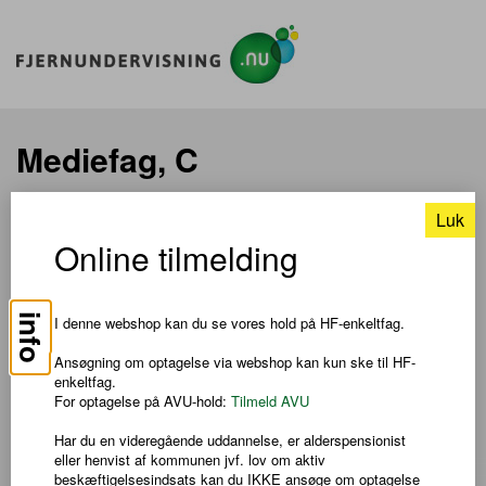
Mediefag, C
Luk
TIL SØGNING
Online tilmelding
Pris: DKK 550,00
info
I denne webshop kan du se vores hold på HF-enkeltfag.
Om faget
Ansøgning om optagelse via webshop kan kun ske til HF-
I mediefag på C-niveau arbejder du både teoretisk og praktisk
enkeltfag.
med faget.
For optagelse på AVU-hold:
Tilmeld AVU
Undervisningens faglige niveau er det næsthøjeste, man kan
vælge på en gymnasial uddannelse.
Har du en videregående uddannelse, er alderspensionist
eller henvist af kommunen jvf. lov om aktiv
Læs mere om faget på
Uddannelsesguiden
beskæftigelsesindsats kan du IKKE ansøge om optagelse