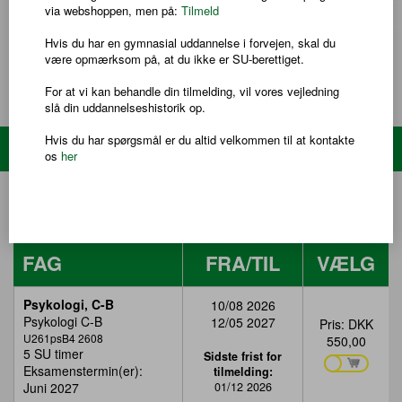
niveau. Det kræver, at du allerede har C-niveauet.
via webshoppen, men på:
Tilmeld
Læs mere om faget på
Uddannelsesguiden
Hvis du har en gymnasial uddannelse i forvejen, skal du
Adgangskrav
LÆS MERE
være opmærksom på, at du ikke er SU-berettiget.
Du kan tidligst blive optaget på hf-enkeltfag et år efter, at du har
For at vi kan behandle din tilmelding, vil vores vejledning
afsluttet folkeskolens 9. eller 10. klasse eller har modtaget
slå din uddannelseshistorik op.
tilsvarende undervisning.
Du kan altså ikke blive optaget, hvis du kommer direkte fra 10.
Hvis du har spørgsmål er du altid velkommen til at kontakte
Søg hold
klasse, hvad enten 10. klasse er taget på en folkeskole eller
os
her
anden institution.
For at blive optaget på udvalgte fag, skal du normalt have fulgt
undervisning i faget på det nærmeste underliggende niveau - eller
HF & VUC FYN afd. Midt
have tilsvarende faglige kvalifikationer.
FAG
FRA/TIL
VÆLG
Tabellen
Psykologi, C-B
10/08 2026
viser
Psykologi C-B
12/05 2027
Pris:
DKK
hold
U261psB4 2608
550,00
for
5 SU timer
Sidste frist for
en
Eksamenstermin(er):
tilmelding:
specifik
Juni 2027
01/12 2026
skole.