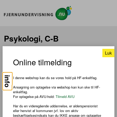
Psykologi, C-B
Luk
TIL SØGNING
Online tilmelding
Pris: DKK 550,00
info
I denne webshop kan du se vores hold på HF-enkeltfag.
Om faget
Ansøgning om optagelse via webshop kan kun ske til HF-
I faget psykologi på B-niveau får du et indgående kendskab til
enkeltfag.
fagets stofområder, primært i forhold til det normaltfungerende
For optagelse på AVU-hold:
Tilmeld AVU
menneske.
Har du en videregående uddannelse, er alderspensionist
Dette fag er et særligt forløb, der giver et fagligt løft fra et C-
eller henvist af kommunen jvf. lov om aktiv
niveau til et B-niveau, så du i faget kan aflægge prøve på B-
beskæftigelsesindsats kan du IKKE ansøge om optagelse